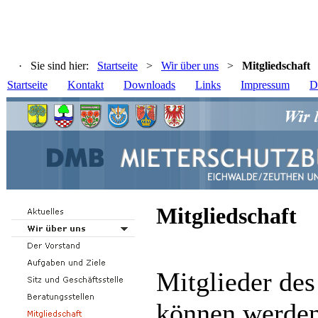
· Sie sind hier:
Startseite
>
Wir über uns
>
Mitgliedschaft
Startseite
Kontakt
Downloads
Links
Impressum
D
Mitgliedschaft
Mitglieder de
können werden